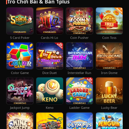
Trò Chơi Bài & Bàn 1plus
5 Card Poker
Cards Hi Lo
Coin Pusher
Coin Toss
Color Game
Dice Duet
Interstellar Run
Iron Dome
Jackpot Jump
Keno
Ladder Game
Lucky Bear