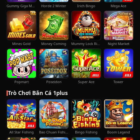
Gummy Giga Match
Horde 2 Winter
Irich Bingo
Mega Ace
Mines Gold
Money Coming
Mummy Lock Riches
Night Market
Popmart
Poseidon
Super Ace
Tower
Trò Chơi Bắn Cá 1plus
All Star Fishing
Bao Chuan Fishing
Bingo Fishing
Boom Legend