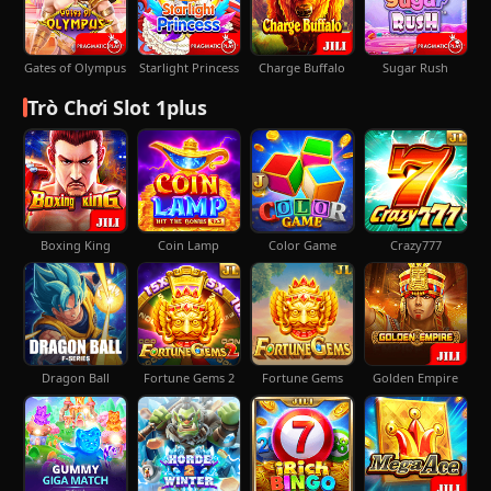
Gates of Olympus
Starlight Princess
Charge Buffalo
Sugar Rush
Trò Chơi Slot 1plus
Boxing King
Coin Lamp
Color Game
Crazy777
Dragon Ball
Fortune Gems 2
Fortune Gems
Golden Empire