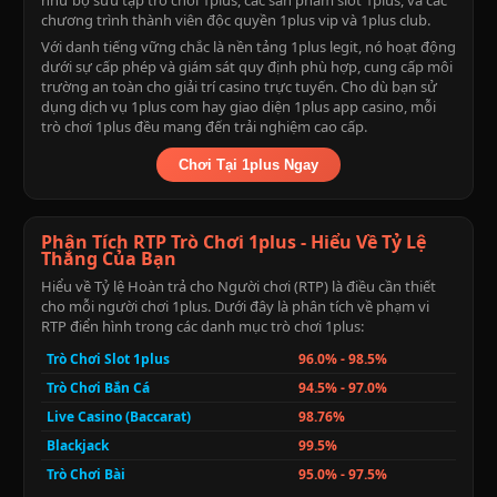
như bộ sưu tập trò chơi 1plus, các sản phẩm slot 1plus, và các
chương trình thành viên độc quyền 1plus vip và 1plus club.
Với danh tiếng vững chắc là nền tảng 1plus legit, nó hoạt động
dưới sự cấp phép và giám sát quy định phù hợp, cung cấp môi
trường an toàn cho giải trí casino trực tuyến. Cho dù bạn sử
dụng dịch vụ 1plus com hay giao diện 1plus app casino, mỗi
trò chơi 1plus đều mang đến trải nghiệm cao cấp.
Chơi Tại 1plus Ngay
Phân Tích RTP Trò Chơi 1plus - Hiểu Về Tỷ Lệ
Thắng Của Bạn
Hiểu về Tỷ lệ Hoàn trả cho Người chơi (RTP) là điều cần thiết
cho mỗi người chơi 1plus. Dưới đây là phân tích về phạm vi
RTP điển hình trong các danh mục trò chơi 1plus:
Trò Chơi Slot 1plus
96.0% - 98.5%
Trò Chơi Bắn Cá
94.5% - 97.0%
Live Casino (Baccarat)
98.76%
Blackjack
99.5%
Trò Chơi Bài
95.0% - 97.5%