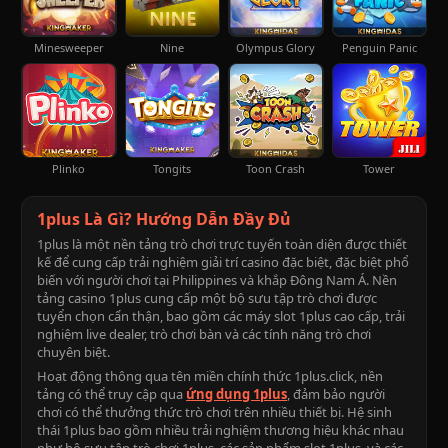
Minesweeper
Nine
Olympus Glory
Penguin Panic
Plinko
Tongits
Toon Crash
Tower
1plus Là Gì? Hướng Dẫn Đầy Đủ
1plus là một nền tảng trò chơi trực tuyến toàn diện được thiết
kế để cung cấp trải nghiệm giải trí casino đặc biệt, đặc biệt phổ
biến với người chơi tại Philippines và khắp Đông Nam Á. Nền
tảng casino 1plus cung cấp một bộ sưu tập trò chơi được
tuyển chọn cẩn thận, bao gồm các máy slot 1plus cao cấp, trải
nghiệm live dealer, trò chơi bàn và các tính năng trò chơi
chuyên biệt.
Hoạt động thông qua tên miền chính thức 1plus.click, nền
tảng có thể truy cập qua
ứng dụng 1plus
, đảm bảo người
chơi có thể thưởng thức trò chơi trên nhiều thiết bị. Hệ sinh
thái 1plus bao gồm nhiều trải nghiệm thương hiệu khác nhau