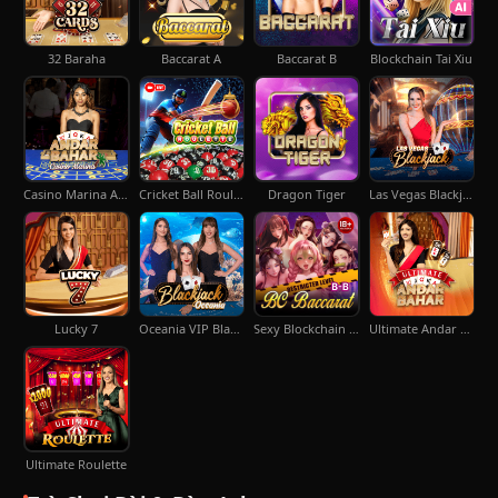
32 Baraha
Baccarat A
Baccarat B
Blockchain Tai Xiu
Casino Marina Andar Bahar
Cricket Ball Roulette
Dragon Tiger
Las Vegas Blackjack
Lucky 7
Oceania VIP Blackjack
Sexy Blockchain Baccarat B B
Ultimate Andar Bahar
Ultimate Roulette