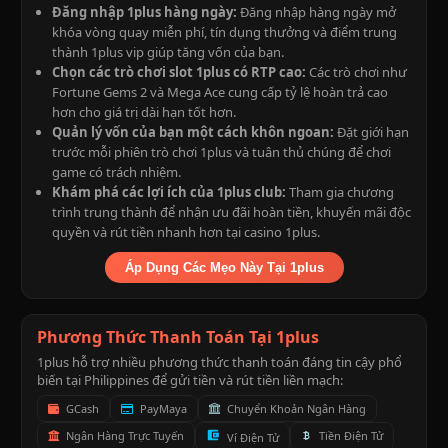
Đăng nhập 1plus hàng ngày:
Đăng nhập hàng ngày mở
khóa vòng quay miễn phí, tín dụng thưởng và điểm trung
thành 1plus vip giúp tăng vốn của bạn.
Chọn các trò chơi slot 1plus có RTP cao:
Các trò chơi như
Fortune Gems 2 và Mega Ace cung cấp tỷ lệ hoàn trả cao
hơn cho giá trị dài hạn tốt hơn.
Quản lý vốn của bạn một cách khôn ngoan:
Đặt giới hạn
trước mỗi phiên trò chơi 1plus và tuân thủ chúng để chơi
game có trách nhiệm.
Khám phá các lợi ích của 1plus club:
Tham gia chương
trình trung thành để nhận ưu đãi hoàn tiền, khuyến mãi độc
quyền và rút tiền nhanh hơn tại casino 1plus.
Áp Dụng Các Mẹo Này Tại 1plus
Phương Thức Thanh Toán Tại 1plus
1plus hỗ trợ nhiều phương thức thanh toán đáng tin cậy phổ
biến tại Philippines để gửi tiền và rút tiền liền mạch:
GCash
PayMaya
Chuyển Khoản Ngân Hàng
Ngân Hàng Trực Tuyến
account_balance_wallet
Tiền Điện Tử
Ví Điện Tử