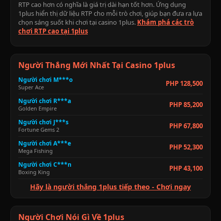
RTP cao hơn có nghĩa là giá trị dài hạn tốt hơn. Ứng dụng
1plus hiển thị dữ liệu RTP cho mỗi trò chơi, giúp bạn đưa ra lựa
chọn sáng suốt khi chơi tại casino 1plus.
Khám phá các trò
chơi RTP cao tại 1plus
Người Thắng Mới Nhất Tại Casino 1plus
Người chơi M***o
PHP 128,500
Super Ace
Người chơi R***a
PHP 85,200
Golden Empire
Người chơi J***s
PHP 67,800
Fortune Gems 2
Người chơi A***e
PHP 52,300
Mega Fishing
Người chơi C***n
PHP 43,100
Boxing King
Hãy là người thắng 1plus tiếp theo - Chơi ngay
Người Chơi Nói Gì Về 1plus