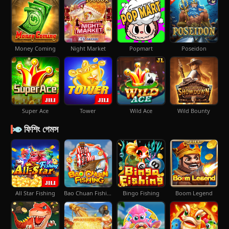
Money Coming
Night Market
Popmart
Poseidon
Super Ace
Tower
Wild Ace
Wild Bounty
ফিশিং গেমস
All Star Fishing
Bao Chuan Fishing
Bingo Fishing
Boom Legend