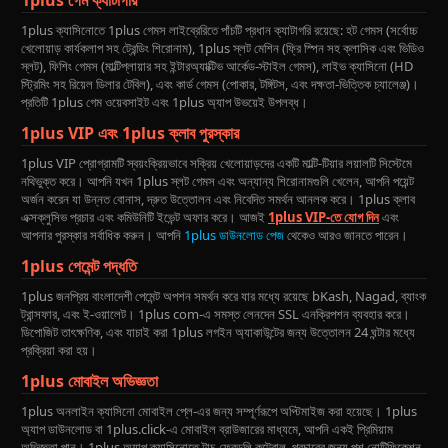
1plus গেম ক্যাটাগরি
1plus ক্যাসিনোতে 1plus গেমস লাইব্রেরিতে পাঁচটি প্রধান ক্যাটাগরি রয়েছে: হট গেমস (সর্বোচ্চ
খেলোয়াড় কার্যকলাপ সহ ট্রেন্ডিং শিরোনাম), 1plus স্লট মেশিন (ফ্রি স্পিন সহ ক্লাসিক এবং ভিডিও
স্লট), ফিশিং গেমস (মাল্টিপ্লায়ার সহ ইন্টারঅ্যাক্টিভ আর্কেড-স্টাইল গেমস), লাইভ ক্যাসিনো (HD
স্ট্রিমিং সহ রিয়েল ডিলার টেবিল), এবং কার্ড গেমস (পোকার, টঙ্গিটস, এবং দক্ষতা-ভিত্তিক চ্যালেঞ্জ)।
প্রতিটি 1plus গেম ওয়েবসাইট এবং 1plus অ্যাপ উভয়েই উপলব্ধ।
1plus VIP এবং 1plus ক্লাব পুরস্কার
1plus VIP প্রোগ্রামটি স্বয়ংক্রিয়ভাবে সক্রিয় খেলোয়াড়দের একটি মাল্টি-টিয়ার লয়ালটি সিস্টেমে
নথিভুক্ত করে। আপনি যখন 1plus স্লট গেমস এবং অন্যান্য শিরোনামগুলি খেলেন, আপনি পয়েন্ট
অর্জন করেন যা উন্নত বোনাস, দ্রুত উত্তোলন এবং নিবেদিত সমর্থন আনলক করে। 1plus ক্লাব
এক্সক্লুসিভ প্রচার এবং কমিউনিটি ইভেন্ট অফার করে। আজই
1plus VIP-তে যোগ দিন
এবং
আপনার পুরস্কার সর্বাধিক করুন। আপনি
1plus ডাউনলোড পেজ
থেকেও আরও জানতে পারেন।
1plus পেমেন্ট পদ্ধতি
1plus জনপ্রিয় বাংলাদেশী পেমেন্ট অপশন সমর্থন করে যার মধ্যে রয়েছে bKash, Nagad, ব্যাংক
ট্রান্সফার, এবং ই-ওয়ালেট। 1plus com-এ সমস্ত লেনদেন SSL এনক্রিপশন ব্যবহার করে।
ডিপোজিট তাৎক্ষণিক, এবং যাচাই করা 1plus লগইন অ্যাকাউন্টের জন্য উত্তোলন 24 ঘন্টার মধ্যে
প্রক্রিয়া করা হয়।
1plus মোবাইল অভিজ্ঞতা
1plus অনলাইন ক্যাসিনো মোবাইল প্লে-এর জন্য সম্পূর্ণরূপে অপ্টিমাইজ করা হয়েছে। 1plus
অ্যাপ ডাউনলোড বা 1plus.click-এ মোবাইল ব্রাউজারের মাধ্যমে, আপনি একই প্রিমিয়াম
অভিজ্ঞতা পান। 1plus অ্যাপ ক্যাসিনোতে টাচ-ফ্রেন্ডলি কন্ট্রোল, প্রচারের জন্য পুশ নোটিফিকেশন,